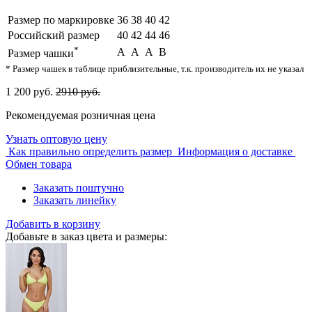
Размер по маркировке
36
38
40
42
Российский размер
40
42
44
46
*
A
A
A
B
Размер чашки
* Размер чашек в таблице приблизительные, т.к. производитель их не указал
1 200 руб.
2910 руб.
Рекомендуемая розничная цена
Узнать оптовую цену
Как правильно определить размер
Информация о доставке
Обмен товара
Заказать поштучно
Заказать линейку
Добавить в корзину
Добавьте в заказ цвета и размеры: