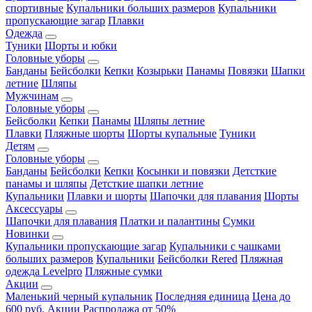
спортивные
Купальники больших размеров
Купальники
пропускающие загар
Плавки
Одежда
Туники
Шорты и юбки
Головные уборы
Банданы
Бейсболки
Кепки
Козырьки
Панамы
Повязки
Шапки
летние
Шляпы
Мужчинам
Головные уборы
Бейсболки
Кепки
Панамы
Шляпы летние
Плавки
Пляжные шорты
Шорты купальные
Туники
Детям
Головные уборы
Банданы
Бейсболки
Кепки
Косынки и повязки
Детсткие
панамы и шляпы
Детсткие шапки летние
Купальники
Плавки и шорты
Шапочки для плавания
Шорты
Аксессуары
Шапочки для плавания
Платки и палантины
Сумки
Новинки
Купальники пропускающие загар
Купальники с чашками
больших размеров
Купальники
Бейсболки Rered
Пляжная
одежда Levelpro
Пляжные сумки
Акции
Маленький черный купальник
Последняя единица
Цена до
600 руб.
Акции
Распродажа от 50%