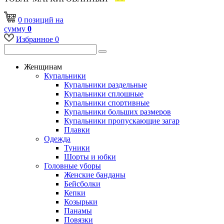
0
позиций
на
сумму
0
Избранное
0
Женщинам
Купальники
Купальники раздельные
Купальники сплошные
Купальники спортивные
Купальники больших размеров
Купальники пропускающие загар
Плавки
Одежда
Туники
Шорты и юбки
Головные уборы
Женские банданы
Бейсболки
Кепки
Козырьки
Панамы
Повязки