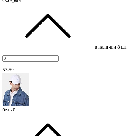
св.серый
в наличии
8 шт
-
+
57-59
белый