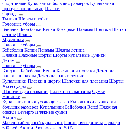
спортивные
Купальники больших размеров
Купальники
пропускающие загар
Плавки
Одежда
Туники
Шорты и юбки
Головные уборы
Банданы
Бейсболки
Кепки
Козырьки
Панамы
Повязки
Шапки
летние
Шляпы
Мужчинам
Головные уборы
Бейсболки
Кепки
Панамы
Шляпы летние
Плавки
Пляжные шорты
Шорты купальные
Туники
Детям
Головные уборы
Банданы
Бейсболки
Кепки
Косынки и повязки
Детсткие
панамы и шляпы
Детсткие шапки летние
Купальники
Плавки и шорты
Шапочки для плавания
Шорты
Аксессуары
Шапочки для плавания
Платки и палантины
Сумки
Новинки
Купальники пропускающие загар
Купальники с чашками
больших размеров
Купальники
Бейсболки Rered
Пляжная
одежда Levelpro
Пляжные сумки
Акции
Маленький черный купальник
Последняя единица
Цена до
600 руб.
Акции
Распродажа от 50%