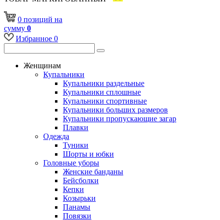
0
позиций
на
сумму
0
Избранное
0
Женщинам
Купальники
Купальники раздельные
Купальники сплошные
Купальники спортивные
Купальники больших размеров
Купальники пропускающие загар
Плавки
Одежда
Туники
Шорты и юбки
Головные уборы
Женские банданы
Бейсболки
Кепки
Козырьки
Панамы
Повязки