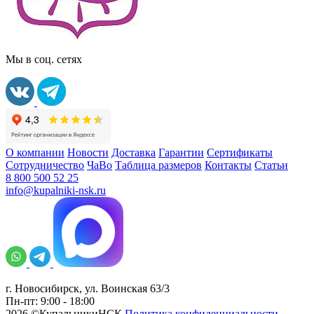
Мы в соц. сетях
О компании
Новости
Доставка
Гарантии
Сертификаты
Сотрудничество
ЧаВо
Таблица размеров
Контакты
Статьи
8 800 500 52 25
info@kupalniki-nsk.ru
г. Новосибирск, ул. Воинская 63/3
Пн-пт: 9:00 - 18:00
2026 ©КупальникиНСК
Политика конфиденциальности