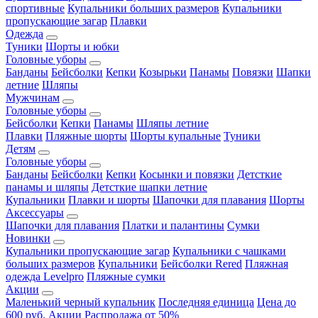
спортивные
Купальники больших размеров
Купальники
пропускающие загар
Плавки
Одежда
Туники
Шорты и юбки
Головные уборы
Банданы
Бейсболки
Кепки
Козырьки
Панамы
Повязки
Шапки
летние
Шляпы
Мужчинам
Головные уборы
Бейсболки
Кепки
Панамы
Шляпы летние
Плавки
Пляжные шорты
Шорты купальные
Туники
Детям
Головные уборы
Банданы
Бейсболки
Кепки
Косынки и повязки
Детсткие
панамы и шляпы
Детсткие шапки летние
Купальники
Плавки и шорты
Шапочки для плавания
Шорты
Аксессуары
Шапочки для плавания
Платки и палантины
Сумки
Новинки
Купальники пропускающие загар
Купальники с чашками
больших размеров
Купальники
Бейсболки Rered
Пляжная
одежда Levelpro
Пляжные сумки
Акции
Маленький черный купальник
Последняя единица
Цена до
600 руб.
Акции
Распродажа от 50%