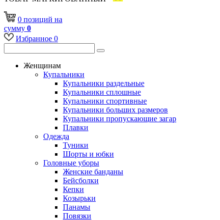
0
позиций
на
сумму
0
Избранное
0
Женщинам
Купальники
Купальники раздельные
Купальники сплошные
Купальники спортивные
Купальники больших размеров
Купальники пропускающие загар
Плавки
Одежда
Туники
Шорты и юбки
Головные уборы
Женские банданы
Бейсболки
Кепки
Козырьки
Панамы
Повязки