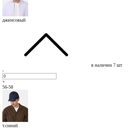
джинсовый
в наличии
7 шт
-
+
56-58
т.синий