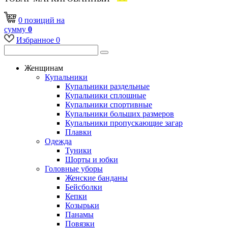
0
позиций
на
сумму
0
Избранное
0
Женщинам
Купальники
Купальники раздельные
Купальники сплошные
Купальники спортивные
Купальники больших размеров
Купальники пропускающие загар
Плавки
Одежда
Туники
Шорты и юбки
Головные уборы
Женские банданы
Бейсболки
Кепки
Козырьки
Панамы
Повязки