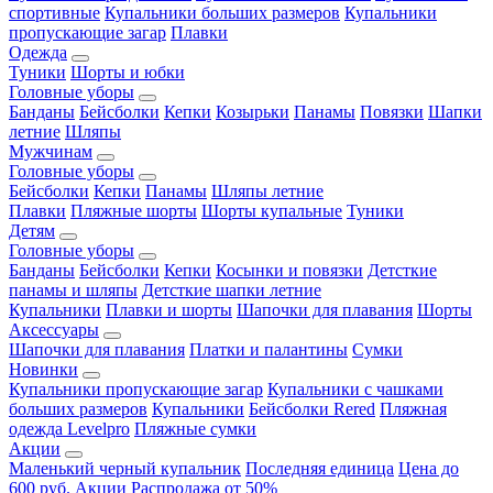
спортивные
Купальники больших размеров
Купальники
пропускающие загар
Плавки
Одежда
Туники
Шорты и юбки
Головные уборы
Банданы
Бейсболки
Кепки
Козырьки
Панамы
Повязки
Шапки
летние
Шляпы
Мужчинам
Головные уборы
Бейсболки
Кепки
Панамы
Шляпы летние
Плавки
Пляжные шорты
Шорты купальные
Туники
Детям
Головные уборы
Банданы
Бейсболки
Кепки
Косынки и повязки
Детсткие
панамы и шляпы
Детсткие шапки летние
Купальники
Плавки и шорты
Шапочки для плавания
Шорты
Аксессуары
Шапочки для плавания
Платки и палантины
Сумки
Новинки
Купальники пропускающие загар
Купальники с чашками
больших размеров
Купальники
Бейсболки Rered
Пляжная
одежда Levelpro
Пляжные сумки
Акции
Маленький черный купальник
Последняя единица
Цена до
600 руб.
Акции
Распродажа от 50%