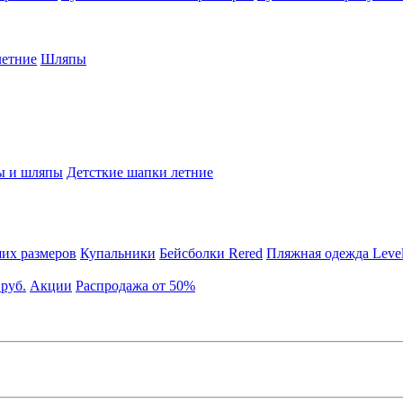
етние
Шляпы
ы и шляпы
Детсткие шапки летние
их размеров
Купальники
Бейсболки Rered
Пляжная одежда Leve
 руб.
Акции
Распродажа от 50%