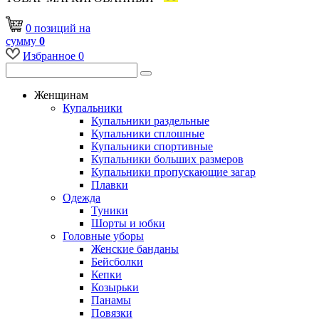
0
позиций
на
сумму
0
Избранное
0
Женщинам
Купальники
Купальники раздельные
Купальники сплошные
Купальники спортивные
Купальники больших размеров
Купальники пропускающие загар
Плавки
Одежда
Туники
Шорты и юбки
Головные уборы
Женские банданы
Бейсболки
Кепки
Козырьки
Панамы
Повязки