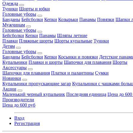
Одежда
Туники
Шорты и юбки
Головные уборы
Банданы
Бейсболки
Кепки
Козырьки
Панамы
Повязки
Шапки л
Мужчинам
Головные уборы
Бейсболки
Кепки
Панамы
Шляпы летние
Плавки
Пляжные шорты
Шорты купальные
Туники
Детям
Головные уборы
Банданы
Бейсболки
Кепки
Косынки и повязки
Детсткие панам
Купальники
Плавки и шорты
Шапочки для плавания
Шорты
Аксессуары
Шапочки для плавания
Платки и палантины
Сумки
Новинки
Купальники пропускающие загар
Купальники с чашками больш
Акции
Маленький черный купальник
Последняя единица
Цена до 600
Производители
Цена до 600 руб
Вход
Регистрация