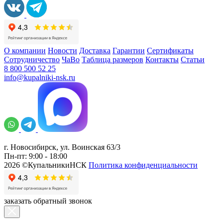
О компании
Новости
Доставка
Гарантии
Сертификаты
Сотрудничество
ЧаВо
Таблица размеров
Контакты
Статьи
8 800 500 52 25
info@kupalniki-nsk.ru
г. Новосибирск, ул. Воинская 63/3
Пн-пт: 9:00 - 18:00
2026 ©КупальникиНСК
Политика конфиденциальности
заказать обратный звонок