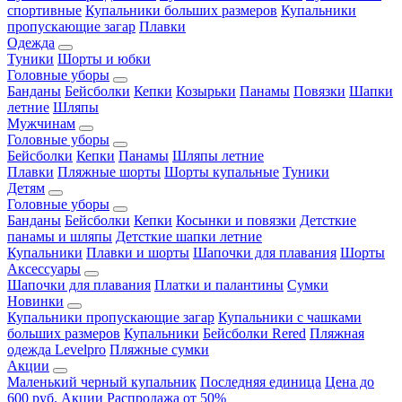
спортивные
Купальники больших размеров
Купальники
пропускающие загар
Плавки
Одежда
Туники
Шорты и юбки
Головные уборы
Банданы
Бейсболки
Кепки
Козырьки
Панамы
Повязки
Шапки
летние
Шляпы
Мужчинам
Головные уборы
Бейсболки
Кепки
Панамы
Шляпы летние
Плавки
Пляжные шорты
Шорты купальные
Туники
Детям
Головные уборы
Банданы
Бейсболки
Кепки
Косынки и повязки
Детсткие
панамы и шляпы
Детсткие шапки летние
Купальники
Плавки и шорты
Шапочки для плавания
Шорты
Аксессуары
Шапочки для плавания
Платки и палантины
Сумки
Новинки
Купальники пропускающие загар
Купальники с чашками
больших размеров
Купальники
Бейсболки Rered
Пляжная
одежда Levelpro
Пляжные сумки
Акции
Маленький черный купальник
Последняя единица
Цена до
600 руб.
Акции
Распродажа от 50%