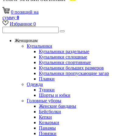
0
позиций
на
сумму
0
Избранное
0
Женщинам
Купальники
Купальники раздельные
Купальники сплошные
Купальники спортивные
Купальники больших размеров
Купальники пропускающие загар
Плавки
Одежда
Туники
Шорты и юбки
Головные уборы
Женские банданы
Бейсболки
Кепки
Козырьки
Панамы
Повязки