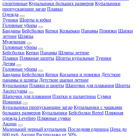
спортивные
Купальники больших размеров
Купальники
пропускающие загар
Плавки
Одежда
Туники
Шорты и юбки
Головные уборы
Банданы
Бейсболки
Кепки
Козырьки
Панамы
Повязки
Шапки
летние
Шляпы
Мужчинам
Головные уборы
Бейсболки
Кепки
Панамы
Шляпы летние
Плавки
Пляжные шорты
Шорты купальные
Туники
Детям
Головные уборы
Банданы
Бейсболки
Кепки
Косынки и повязки
Детсткие
панамы и шляпы
Детсткие шапки летние
Купальники
Плавки и шорты
Шапочки для плавания
Шорты
Аксессуары
Шапочки для плавания
Платки и палантины
Сумки
Новинки
Купальники пропускающие загар
Купальники с чашками
больших размеров
Купальники
Бейсболки Rered
Пляжная
одежда Levelpro
Пляжные сумки
Акции
Маленький черный купальник
Последняя единица
Цена до
600 руб.
Акции
Распродажа от 50%