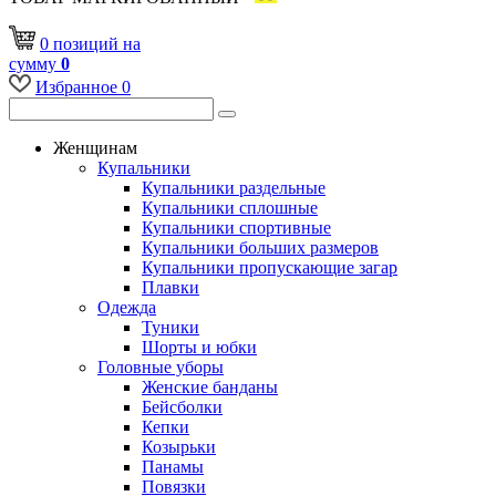
0
позиций
на
сумму
0
Избранное
0
Женщинам
Купальники
Купальники раздельные
Купальники сплошные
Купальники спортивные
Купальники больших размеров
Купальники пропускающие загар
Плавки
Одежда
Туники
Шорты и юбки
Головные уборы
Женские банданы
Бейсболки
Кепки
Козырьки
Панамы
Повязки