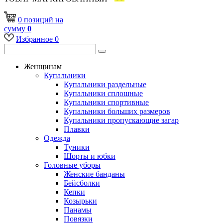
0
позиций
на
сумму
0
Избранное
0
Женщинам
Купальники
Купальники раздельные
Купальники сплошные
Купальники спортивные
Купальники больших размеров
Купальники пропускающие загар
Плавки
Одежда
Туники
Шорты и юбки
Головные уборы
Женские банданы
Бейсболки
Кепки
Козырьки
Панамы
Повязки