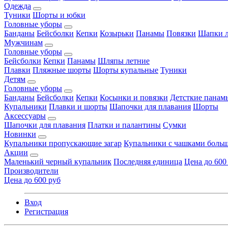
Одежда
Туники
Шорты и юбки
Головные уборы
Банданы
Бейсболки
Кепки
Козырьки
Панамы
Повязки
Шапки л
Мужчинам
Головные уборы
Бейсболки
Кепки
Панамы
Шляпы летние
Плавки
Пляжные шорты
Шорты купальные
Туники
Детям
Головные уборы
Банданы
Бейсболки
Кепки
Косынки и повязки
Детсткие панам
Купальники
Плавки и шорты
Шапочки для плавания
Шорты
Аксессуары
Шапочки для плавания
Платки и палантины
Сумки
Новинки
Купальники пропускающие загар
Купальники с чашками больш
Акции
Маленький черный купальник
Последняя единица
Цена до 600
Производители
Цена до 600 руб
Вход
Регистрация