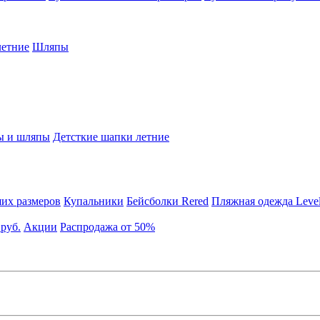
етние
Шляпы
ы и шляпы
Детсткие шапки летние
их размеров
Купальники
Бейсболки Rered
Пляжная одежда Leve
 руб.
Акции
Распродажа от 50%