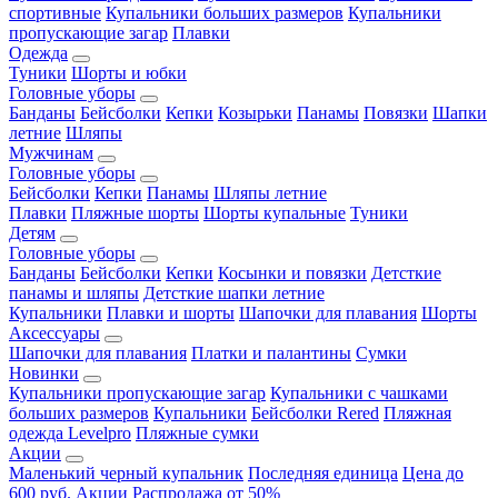
спортивные
Купальники больших размеров
Купальники
пропускающие загар
Плавки
Одежда
Туники
Шорты и юбки
Головные уборы
Банданы
Бейсболки
Кепки
Козырьки
Панамы
Повязки
Шапки
летние
Шляпы
Мужчинам
Головные уборы
Бейсболки
Кепки
Панамы
Шляпы летние
Плавки
Пляжные шорты
Шорты купальные
Туники
Детям
Головные уборы
Банданы
Бейсболки
Кепки
Косынки и повязки
Детсткие
панамы и шляпы
Детсткие шапки летние
Купальники
Плавки и шорты
Шапочки для плавания
Шорты
Аксессуары
Шапочки для плавания
Платки и палантины
Сумки
Новинки
Купальники пропускающие загар
Купальники с чашками
больших размеров
Купальники
Бейсболки Rered
Пляжная
одежда Levelpro
Пляжные сумки
Акции
Маленький черный купальник
Последняя единица
Цена до
600 руб.
Акции
Распродажа от 50%