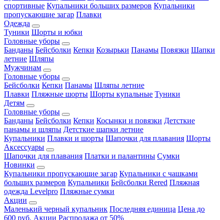
спортивные
Купальники больших размеров
Купальники
пропускающие загар
Плавки
Одежда
Туники
Шорты и юбки
Головные уборы
Банданы
Бейсболки
Кепки
Козырьки
Панамы
Повязки
Шапки
летние
Шляпы
Мужчинам
Головные уборы
Бейсболки
Кепки
Панамы
Шляпы летние
Плавки
Пляжные шорты
Шорты купальные
Туники
Детям
Головные уборы
Банданы
Бейсболки
Кепки
Косынки и повязки
Детсткие
панамы и шляпы
Детсткие шапки летние
Купальники
Плавки и шорты
Шапочки для плавания
Шорты
Аксессуары
Шапочки для плавания
Платки и палантины
Сумки
Новинки
Купальники пропускающие загар
Купальники с чашками
больших размеров
Купальники
Бейсболки Rered
Пляжная
одежда Levelpro
Пляжные сумки
Акции
Маленький черный купальник
Последняя единица
Цена до
600 руб.
Акции
Распродажа от 50%