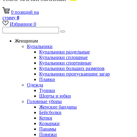
0
позиций
на
сумму
0
Избранное
0
Женщинам
Купальники
Купальники раздельные
Купальники сплошные
Купальники спортивные
Купальники больших размеров
Купальники пропускающие загар
Плавки
Одежда
Туники
Шорты и юбки
Головные уборы
Женские банданы
Бейсболки
Кепки
Козырьки
Панамы
Повязки