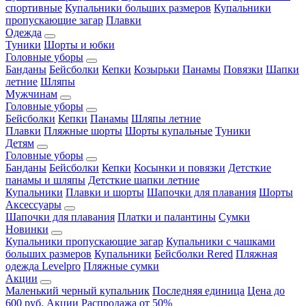
спортивные
Купальники больших размеров
Купальники
пропускающие загар
Плавки
Одежда
Туники
Шорты и юбки
Головные уборы
Банданы
Бейсболки
Кепки
Козырьки
Панамы
Повязки
Шапки
летние
Шляпы
Мужчинам
Головные уборы
Бейсболки
Кепки
Панамы
Шляпы летние
Плавки
Пляжные шорты
Шорты купальные
Туники
Детям
Головные уборы
Банданы
Бейсболки
Кепки
Косынки и повязки
Детсткие
панамы и шляпы
Детсткие шапки летние
Купальники
Плавки и шорты
Шапочки для плавания
Шорты
Аксессуары
Шапочки для плавания
Платки и палантины
Сумки
Новинки
Купальники пропускающие загар
Купальники с чашками
больших размеров
Купальники
Бейсболки Rered
Пляжная
одежда Levelpro
Пляжные сумки
Акции
Маленький черный купальник
Последняя единица
Цена до
600 руб.
Акции
Распродажа от 50%