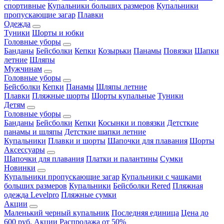
спортивные
Купальники больших размеров
Купальники
пропускающие загар
Плавки
Одежда
Туники
Шорты и юбки
Головные уборы
Банданы
Бейсболки
Кепки
Козырьки
Панамы
Повязки
Шапки
летние
Шляпы
Мужчинам
Головные уборы
Бейсболки
Кепки
Панамы
Шляпы летние
Плавки
Пляжные шорты
Шорты купальные
Туники
Детям
Головные уборы
Банданы
Бейсболки
Кепки
Косынки и повязки
Детсткие
панамы и шляпы
Детсткие шапки летние
Купальники
Плавки и шорты
Шапочки для плавания
Шорты
Аксессуары
Шапочки для плавания
Платки и палантины
Сумки
Новинки
Купальники пропускающие загар
Купальники с чашками
больших размеров
Купальники
Бейсболки Rered
Пляжная
одежда Levelpro
Пляжные сумки
Акции
Маленький черный купальник
Последняя единица
Цена до
600 руб.
Акции
Распродажа от 50%