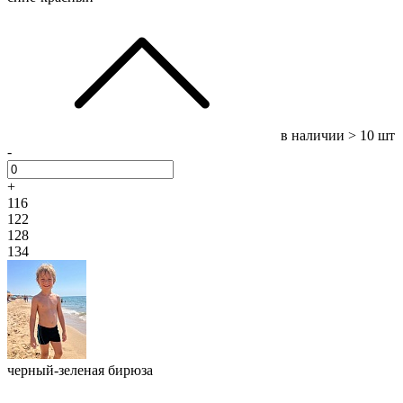
в наличии
> 10 шт
-
+
116
122
128
134
черный-зеленая бирюза