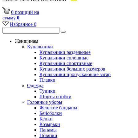
0
позиций
на
сумму
0
Избранное
0
Женщинам
Купальники
Купальники раздельные
Купальники сплошные
Купальники спортивные
Купальники больших размеров
Купальники пропускающие загар
Плавки
Одежда
Туники
Шорты и юбки
Головные уборы
Женские банданы
Бейсболки
Кепки
Козырьки
Панамы
Повязки