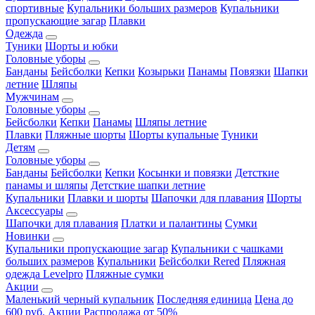
спортивные
Купальники больших размеров
Купальники
пропускающие загар
Плавки
Одежда
Туники
Шорты и юбки
Головные уборы
Банданы
Бейсболки
Кепки
Козырьки
Панамы
Повязки
Шапки
летние
Шляпы
Мужчинам
Головные уборы
Бейсболки
Кепки
Панамы
Шляпы летние
Плавки
Пляжные шорты
Шорты купальные
Туники
Детям
Головные уборы
Банданы
Бейсболки
Кепки
Косынки и повязки
Детсткие
панамы и шляпы
Детсткие шапки летние
Купальники
Плавки и шорты
Шапочки для плавания
Шорты
Аксессуары
Шапочки для плавания
Платки и палантины
Сумки
Новинки
Купальники пропускающие загар
Купальники с чашками
больших размеров
Купальники
Бейсболки Rered
Пляжная
одежда Levelpro
Пляжные сумки
Акции
Маленький черный купальник
Последняя единица
Цена до
600 руб.
Акции
Распродажа от 50%