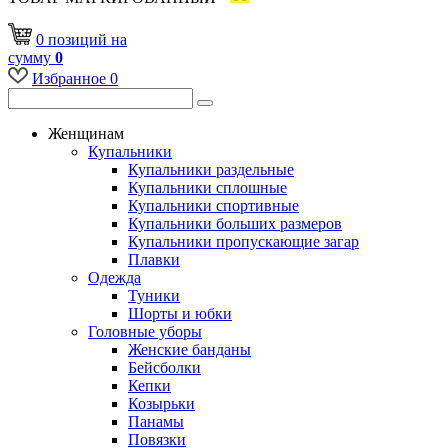
0
позиций
на
сумму
0
Избранное
0
Женщинам
Купальники
Купальники раздельные
Купальники сплошные
Купальники спортивные
Купальники больших размеров
Купальники пропускающие загар
Плавки
Одежда
Туники
Шорты и юбки
Головные уборы
Женские банданы
Бейсболки
Кепки
Козырьки
Панамы
Повязки