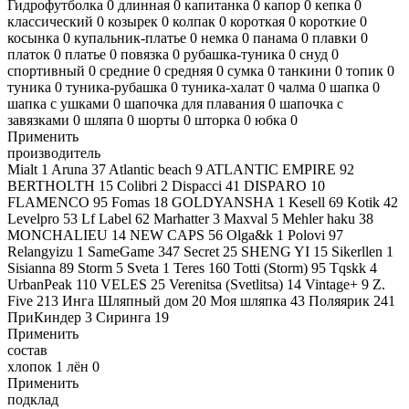
Гидрофутболка
0
длинная
0
капитанка
0
капор
0
кепка
0
классический
0
козырек
0
колпак
0
короткая
0
короткие
0
косынка
0
купальник-платье
0
немка
0
панама
0
плавки
0
платок
0
платье
0
повязка
0
рубашка-туника
0
снуд
0
спортивный
0
средние
0
средняя
0
сумка
0
танкини
0
топик
0
туника
0
туника-рубашка
0
туника-халат
0
чалма
0
шапка
0
шапка с ушками
0
шапочка для плавания
0
шапочка с
завязками
0
шляпа
0
шорты
0
шторка
0
юбка
0
Применить
производитель
Mialt
1
Aruna
37
Atlantic beach
9
ATLANTIC EMPIRE
92
BERTHOLTH
15
Colibri
2
Dispacci
41
DISPARO
10
FLAMENCO
95
Fomas
18
GOLDYANSHA
1
Kesell
69
Kotik
42
Levelpro
53
Lf Label
62
Marhatter
3
Maxval
5
Mehler haku
38
MONCHALIEU
14
NEW CAPS
56
Olga&k
1
Polovi
97
Relangyizu
1
SameGame
347
Secret
25
SHENG YI
15
Sikerllen
1
Sisianna
89
Storm
5
Sveta
1
Teres
160
Totti (Storm)
95
Tqskk
4
UrbanPeak
110
VELES
25
Verenitsa (Svetlitsa)
14
Vintage+
9
Z.
Five
213
Инга Шляпный дом
20
Моя шляпка
43
Поляярик
241
ПриКиндер
3
Сиринга
19
Применить
состав
хлопок
1
лён
0
Применить
подклад