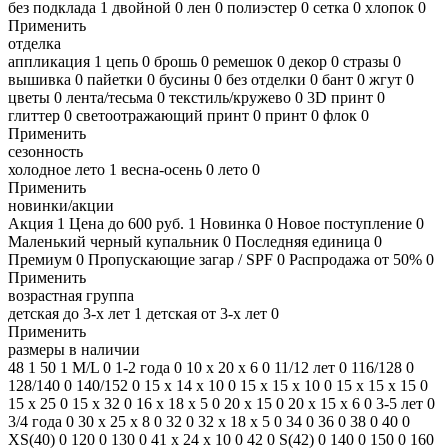
без подклада
1
двойной
0
лен
0
полиэстер
0
сетка
0
хлопок
0
Применить
отделка
аппликация
1
цепь
0
брошь
0
ремешок
0
декор
0
стразы
0
вышивка
0
пайетки
0
бусины
0
без отделки
0
бант
0
жгут
0
цветы
0
лента/тесьма
0
текстиль/кружево
0
3D принт
0
глиттер
0
светоотражающий принт
0
принт
0
флок
0
Применить
сезонность
холодное лето
1
весна-осень
0
лето
0
Применить
новинки/акции
Акция
1
Цена до 600 руб.
1
Новинка
0
Новое поступление
0
Маленький черный купальник
0
Последняя единица
0
Премиум
0
Пропускающие загар / SPF
0
Распродажа от 50%
0
Применить
возрастная группа
детская до 3-х лет
1
детская от 3-х лет
0
Применить
размеры в наличии
48
1
50
1
M/L
0
1-2 года
0
10 х 20 х 6
0
11/12 лет
0
116/128
0
128/140
0
140/152
0
15 х 14 х 10
0
15 х 15 х 10
0
15 х 15 х 15
0
15 х 25
0
15 х 32
0
16 х 18 х 5
0
20 x 15
0
20 х 15 х 6
0
3-5 лет
0
3/4 года
0
30 х 25 х 8
0
32
0
32 х 18 х 5
0
34
0
36
0
38
0
40
0
XS(40)
0
120
0
130
0
41 х 24 х 10
0
42
0
S(42)
0
140
0
150
0
160