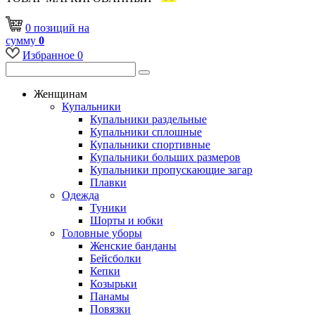
0
позиций
на
сумму
0
Избранное
0
Женщинам
Купальники
Купальники раздельные
Купальники сплошные
Купальники спортивные
Купальники больших размеров
Купальники пропускающие загар
Плавки
Одежда
Туники
Шорты и юбки
Головные уборы
Женские банданы
Бейсболки
Кепки
Козырьки
Панамы
Повязки