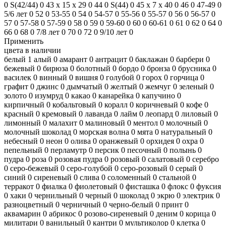
0
S(42/44)
0
43 х 15 х 29
0
44
0
S(44)
0
45 х 7 х 40
0
46
0
47-49
0
5/6 лет
0
52
0
53-55
0
54
0
54-57
0
55-56
0
55-57
0
56
0
56-57
0
57
0
57-58
0
57-59
0
58
0
59
0
59-60
0
60
0
60-61
0
61
0
62
0
64
0
66
0
68
0
7/8 лет
0
70
0
72
0
9/10 лет
0
Применить
цвета в наличии
белый
1
алый
0
амарант
0
антрацит
0
баклажан
0
барбери
0
бежевый
0
бирюза
0
болотный
0
бордо
0
бронза
0
брусника
0
василек
0
винный
0
вишня
0
голубой
0
горох
0
горчица
0
графит
0
джинс
0
дымчатый
0
желтый
0
жемчуг
0
зеленый
0
золото
0
изумруд
0
какао
0
канарейка
0
капучино
0
кирпичный
0
кобальтовый
0
коралл
0
коричневый
0
кофе
0
красный
0
кремовый
0
лаванда
0
лайм
0
леопард
0
лиловый
0
лимонный
0
малахит
0
малиновый
0
ментол
0
молочный
0
молочный шоколад
0
морская волна
0
мята
0
натуральный
0
небесный
0
неон
0
олива
0
оранжевый
0
орхидея
0
охра
0
пепельный
0
перламутр
0
персик
0
песочный
0
полынь
0
пудра
0
роза
0
розовая пудра
0
розовый
0
салатовый
0
серебро
0
серо-бежевый
0
серо-голубой
0
серо-розовый
0
серый
0
синий
0
сиреневый
0
слива
0
соломенный
0
стальной
0
терракот
0
фиалка
0
фиолетовый
0
фисташка
0
флокс
0
фуксия
0
хаки
0
чернильный
0
черный
0
шоколад
0
экрю
0
электрик
0
разноцветный
0
черничный
0
черно-белый
0
принт
0
аквамарин
0
абрикос
0
розово-сиреневый
0
деним
0
корица
0
милитари
0
ванильный
0
кантри
0
мультиколор
0
клетка
0