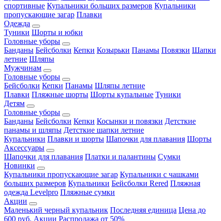
спортивные
Купальники больших размеров
Купальники
пропускающие загар
Плавки
Одежда
Туники
Шорты и юбки
Головные уборы
Банданы
Бейсболки
Кепки
Козырьки
Панамы
Повязки
Шапки
летние
Шляпы
Мужчинам
Головные уборы
Бейсболки
Кепки
Панамы
Шляпы летние
Плавки
Пляжные шорты
Шорты купальные
Туники
Детям
Головные уборы
Банданы
Бейсболки
Кепки
Косынки и повязки
Детсткие
панамы и шляпы
Детсткие шапки летние
Купальники
Плавки и шорты
Шапочки для плавания
Шорты
Аксессуары
Шапочки для плавания
Платки и палантины
Сумки
Новинки
Купальники пропускающие загар
Купальники с чашками
больших размеров
Купальники
Бейсболки Rered
Пляжная
одежда Levelpro
Пляжные сумки
Акции
Маленький черный купальник
Последняя единица
Цена до
600 руб.
Акции
Распродажа от 50%