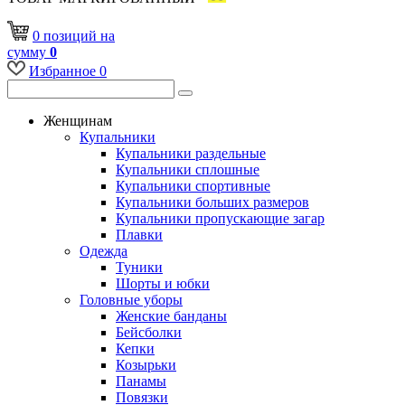
0
позиций
на
сумму
0
Избранное
0
Женщинам
Купальники
Купальники раздельные
Купальники сплошные
Купальники спортивные
Купальники больших размеров
Купальники пропускающие загар
Плавки
Одежда
Туники
Шорты и юбки
Головные уборы
Женские банданы
Бейсболки
Кепки
Козырьки
Панамы
Повязки