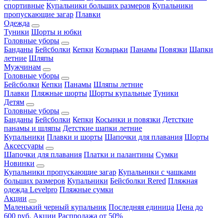
спортивные
Купальники больших размеров
Купальники
пропускающие загар
Плавки
Одежда
Туники
Шорты и юбки
Головные уборы
Банданы
Бейсболки
Кепки
Козырьки
Панамы
Повязки
Шапки
летние
Шляпы
Мужчинам
Головные уборы
Бейсболки
Кепки
Панамы
Шляпы летние
Плавки
Пляжные шорты
Шорты купальные
Туники
Детям
Головные уборы
Банданы
Бейсболки
Кепки
Косынки и повязки
Детсткие
панамы и шляпы
Детсткие шапки летние
Купальники
Плавки и шорты
Шапочки для плавания
Шорты
Аксессуары
Шапочки для плавания
Платки и палантины
Сумки
Новинки
Купальники пропускающие загар
Купальники с чашками
больших размеров
Купальники
Бейсболки Rered
Пляжная
одежда Levelpro
Пляжные сумки
Акции
Маленький черный купальник
Последняя единица
Цена до
600 руб.
Акции
Распродажа от 50%