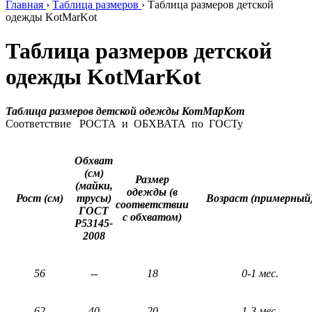
Главная
›
Таблица размеров
›
Таблица размеров детской
одежды KotMarKot
Таблица размеров детской
одежды KotMarKot
Таблица размеров детской одежды КотМарКот
Соответствие РОСТА и ОБХВАТА по ГОСТу
Обхват
(см)
Размер
(майки,
одежды (в
Рост (см)
трусы)
Возраст (примерный
соответствии
ГОСТ
с обхватом)
Р53145-
2008
56
--
18
0-1 мес.
62
40
20
1-3 мес.