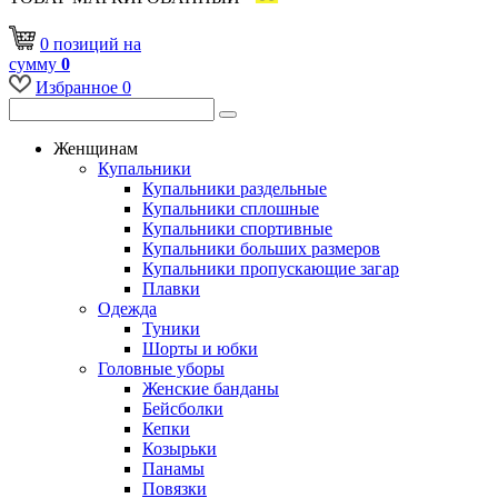
0
позиций
на
сумму
0
Избранное
0
Женщинам
Купальники
Купальники раздельные
Купальники сплошные
Купальники спортивные
Купальники больших размеров
Купальники пропускающие загар
Плавки
Одежда
Туники
Шорты и юбки
Головные уборы
Женские банданы
Бейсболки
Кепки
Козырьки
Панамы
Повязки