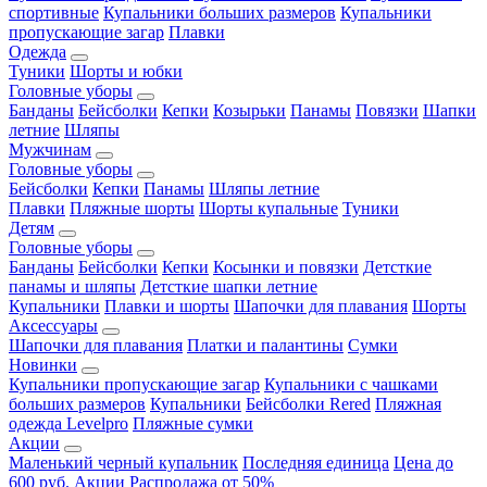
спортивные
Купальники больших размеров
Купальники
пропускающие загар
Плавки
Одежда
Туники
Шорты и юбки
Головные уборы
Банданы
Бейсболки
Кепки
Козырьки
Панамы
Повязки
Шапки
летние
Шляпы
Мужчинам
Головные уборы
Бейсболки
Кепки
Панамы
Шляпы летние
Плавки
Пляжные шорты
Шорты купальные
Туники
Детям
Головные уборы
Банданы
Бейсболки
Кепки
Косынки и повязки
Детсткие
панамы и шляпы
Детсткие шапки летние
Купальники
Плавки и шорты
Шапочки для плавания
Шорты
Аксессуары
Шапочки для плавания
Платки и палантины
Сумки
Новинки
Купальники пропускающие загар
Купальники с чашками
больших размеров
Купальники
Бейсболки Rered
Пляжная
одежда Levelpro
Пляжные сумки
Акции
Маленький черный купальник
Последняя единица
Цена до
600 руб.
Акции
Распродажа от 50%