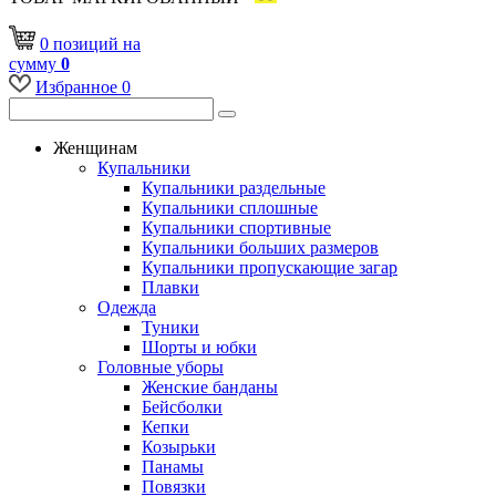
0
позиций
на
сумму
0
Избранное
0
Женщинам
Купальники
Купальники раздельные
Купальники сплошные
Купальники спортивные
Купальники больших размеров
Купальники пропускающие загар
Плавки
Одежда
Туники
Шорты и юбки
Головные уборы
Женские банданы
Бейсболки
Кепки
Козырьки
Панамы
Повязки