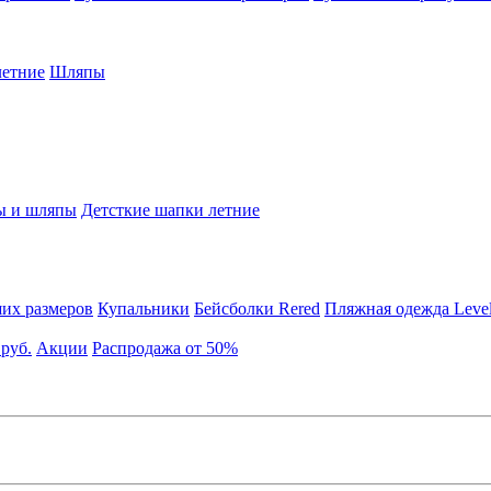
етние
Шляпы
ы и шляпы
Детсткие шапки летние
их размеров
Купальники
Бейсболки Rered
Пляжная одежда Leve
 руб.
Акции
Распродажа от 50%