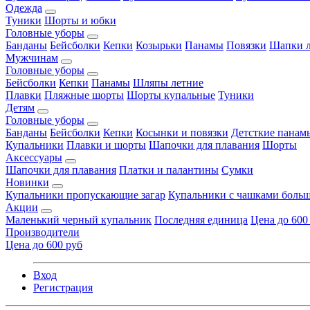
Одежда
Туники
Шорты и юбки
Головные уборы
Банданы
Бейсболки
Кепки
Козырьки
Панамы
Повязки
Шапки л
Мужчинам
Головные уборы
Бейсболки
Кепки
Панамы
Шляпы летние
Плавки
Пляжные шорты
Шорты купальные
Туники
Детям
Головные уборы
Банданы
Бейсболки
Кепки
Косынки и повязки
Детсткие панам
Купальники
Плавки и шорты
Шапочки для плавания
Шорты
Аксессуары
Шапочки для плавания
Платки и палантины
Сумки
Новинки
Купальники пропускающие загар
Купальники с чашками больш
Акции
Маленький черный купальник
Последняя единица
Цена до 600
Производители
Цена до 600 руб
Вход
Регистрация