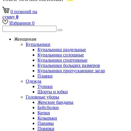
0
позиций
на
сумму
0
Избранное
0
Женщинам
Купальники
Купальники раздельные
Купальники сплошные
Купальники спортивные
Купальники больших размеров
Купальники пропускающие загар
Плавки
Одежда
Туники
Шорты и юбки
Головные уборы
Женские банданы
Бейсболки
Кепки
Козырьки
Панамы
Повязки