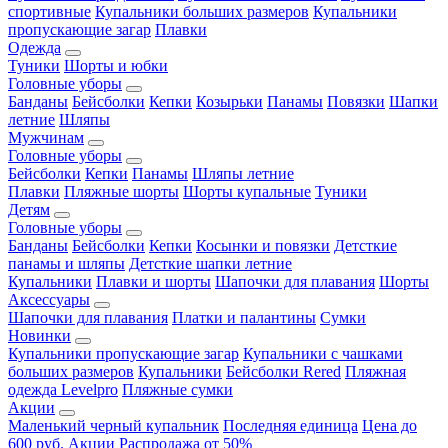
спортивные
Купальники больших размеров
Купальники
пропускающие загар
Плавки
Одежда
Туники
Шорты и юбки
Головные уборы
Банданы
Бейсболки
Кепки
Козырьки
Панамы
Повязки
Шапки
летние
Шляпы
Мужчинам
Головные уборы
Бейсболки
Кепки
Панамы
Шляпы летние
Плавки
Пляжные шорты
Шорты купальные
Туники
Детям
Головные уборы
Банданы
Бейсболки
Кепки
Косынки и повязки
Детсткие
панамы и шляпы
Детсткие шапки летние
Купальники
Плавки и шорты
Шапочки для плавания
Шорты
Аксессуары
Шапочки для плавания
Платки и палантины
Сумки
Новинки
Купальники пропускающие загар
Купальники с чашками
больших размеров
Купальники
Бейсболки Rered
Пляжная
одежда Levelpro
Пляжные сумки
Акции
Маленький черный купальник
Последняя единица
Цена до
600 руб.
Акции
Распродажа от 50%