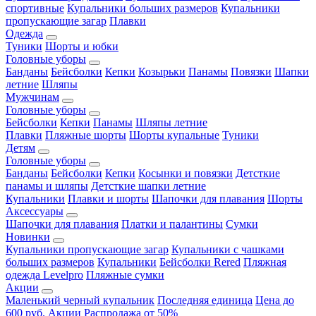
спортивные
Купальники больших размеров
Купальники
пропускающие загар
Плавки
Одежда
Туники
Шорты и юбки
Головные уборы
Банданы
Бейсболки
Кепки
Козырьки
Панамы
Повязки
Шапки
летние
Шляпы
Мужчинам
Головные уборы
Бейсболки
Кепки
Панамы
Шляпы летние
Плавки
Пляжные шорты
Шорты купальные
Туники
Детям
Головные уборы
Банданы
Бейсболки
Кепки
Косынки и повязки
Детсткие
панамы и шляпы
Детсткие шапки летние
Купальники
Плавки и шорты
Шапочки для плавания
Шорты
Аксессуары
Шапочки для плавания
Платки и палантины
Сумки
Новинки
Купальники пропускающие загар
Купальники с чашками
больших размеров
Купальники
Бейсболки Rered
Пляжная
одежда Levelpro
Пляжные сумки
Акции
Маленький черный купальник
Последняя единица
Цена до
600 руб.
Акции
Распродажа от 50%