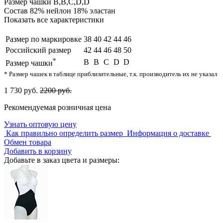
Размер чашки
B,B,C,D,D
Состав
82% нейлон 18% эластан
Показать все характеристики
Размер по маркировке
38
40
42
44
46
Российский размер
42
44
46
48
50
*
B
B
C
D
D
Размер чашки
* Размер чашек в таблице приблизительные, т.к. производитель их не указал
1 730 руб.
2200 руб.
Рекомендуемая розничная цена
Узнать оптовую цену
Как правильно определить размер
Информация о доставке
Обмен товара
Добавить в корзину
Добавьте в заказ цвета и размеры: