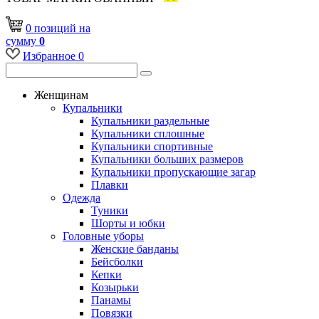
0
позиций
на
сумму
0
Избранное
0
Женщинам
Купальники
Купальники раздельные
Купальники сплошные
Купальники спортивные
Купальники больших размеров
Купальники пропускающие загар
Плавки
Одежда
Туники
Шорты и юбки
Головные уборы
Женские банданы
Бейсболки
Кепки
Козырьки
Панамы
Повязки