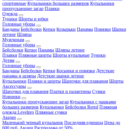
спортивные
Купальники больших размеров
Купальники
пропускающие загар
Плавки
Одежда
Туники
Шорты и юбки
Головные уборы
Банданы
Бейсболки
Кепки
Козырьки
Панамы
Повязки
Шапки
летние
Шляпы
Мужчинам
Головные уборы
Бейсболки
Кепки
Панамы
Шляпы летние
Плавки
Пляжные шорты
Шорты купальные
Туники
Детям
Головные уборы
Банданы
Бейсболки
Кепки
Косынки и повязки
Детсткие
панамы и шляпы
Детсткие шапки летние
Купальники
Плавки и шорты
Шапочки для плавания
Шорты
Аксессуары
Шапочки для плавания
Платки и палантины
Сумки
Новинки
Купальники пропускающие загар
Купальники с чашками
больших размеров
Купальники
Бейсболки Rered
Пляжная
одежда Levelpro
Пляжные сумки
Акции
Маленький черный купальник
Последняя единица
Цена до
600 руб.
Акции
Распродажа от 50%