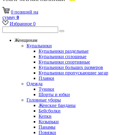
0
позиций
на
сумму
0
Избранное
0
Женщинам
Купальники
Купальники раздельные
Купальники сплошные
Купальники спортивные
Купальники больших размеров
Купальники пропускающие загар
Плавки
Одежда
Туники
Шорты и юбки
Головные уборы
Женские банданы
Бейсболки
Кепки
Козырьки
Панамы
Повязки