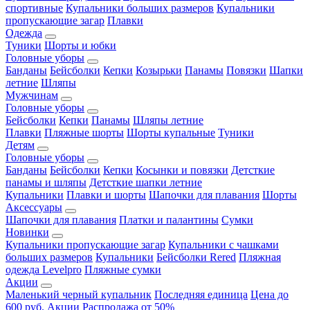
спортивные
Купальники больших размеров
Купальники
пропускающие загар
Плавки
Одежда
Туники
Шорты и юбки
Головные уборы
Банданы
Бейсболки
Кепки
Козырьки
Панамы
Повязки
Шапки
летние
Шляпы
Мужчинам
Головные уборы
Бейсболки
Кепки
Панамы
Шляпы летние
Плавки
Пляжные шорты
Шорты купальные
Туники
Детям
Головные уборы
Банданы
Бейсболки
Кепки
Косынки и повязки
Детсткие
панамы и шляпы
Детсткие шапки летние
Купальники
Плавки и шорты
Шапочки для плавания
Шорты
Аксессуары
Шапочки для плавания
Платки и палантины
Сумки
Новинки
Купальники пропускающие загар
Купальники с чашками
больших размеров
Купальники
Бейсболки Rered
Пляжная
одежда Levelpro
Пляжные сумки
Акции
Маленький черный купальник
Последняя единица
Цена до
600 руб.
Акции
Распродажа от 50%