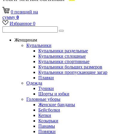
0
позиций
на
сумму
0
Избранное
0
Женщинам
Купальники
Купальники раздельные
Купальники сплошные
Купальники спортивные
Купальники больших размеров
Купальники пропускающие загар
Плавки
Одежда
Туники
Шорты и юбки
Головные уборы
Женские банданы
Бейсболки
Кепки
Козырьки
Панамы
Повязки