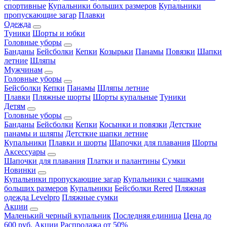
спортивные
Купальники больших размеров
Купальники
пропускающие загар
Плавки
Одежда
Туники
Шорты и юбки
Головные уборы
Банданы
Бейсболки
Кепки
Козырьки
Панамы
Повязки
Шапки
летние
Шляпы
Мужчинам
Головные уборы
Бейсболки
Кепки
Панамы
Шляпы летние
Плавки
Пляжные шорты
Шорты купальные
Туники
Детям
Головные уборы
Банданы
Бейсболки
Кепки
Косынки и повязки
Детсткие
панамы и шляпы
Детсткие шапки летние
Купальники
Плавки и шорты
Шапочки для плавания
Шорты
Аксессуары
Шапочки для плавания
Платки и палантины
Сумки
Новинки
Купальники пропускающие загар
Купальники с чашками
больших размеров
Купальники
Бейсболки Rered
Пляжная
одежда Levelpro
Пляжные сумки
Акции
Маленький черный купальник
Последняя единица
Цена до
600 руб.
Акции
Распродажа от 50%