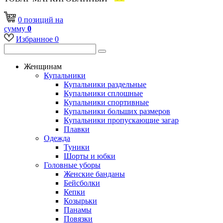
0
позиций
на
сумму
0
Избранное
0
Женщинам
Купальники
Купальники раздельные
Купальники сплошные
Купальники спортивные
Купальники больших размеров
Купальники пропускающие загар
Плавки
Одежда
Туники
Шорты и юбки
Головные уборы
Женские банданы
Бейсболки
Кепки
Козырьки
Панамы
Повязки