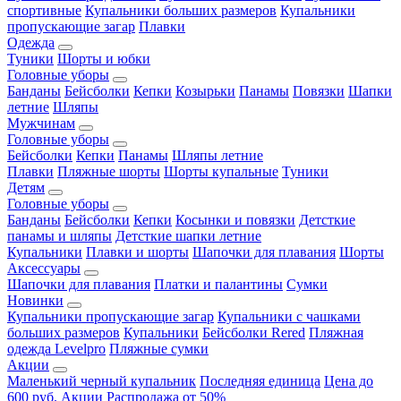
спортивные
Купальники больших размеров
Купальники
пропускающие загар
Плавки
Одежда
Туники
Шорты и юбки
Головные уборы
Банданы
Бейсболки
Кепки
Козырьки
Панамы
Повязки
Шапки
летние
Шляпы
Мужчинам
Головные уборы
Бейсболки
Кепки
Панамы
Шляпы летние
Плавки
Пляжные шорты
Шорты купальные
Туники
Детям
Головные уборы
Банданы
Бейсболки
Кепки
Косынки и повязки
Детсткие
панамы и шляпы
Детсткие шапки летние
Купальники
Плавки и шорты
Шапочки для плавания
Шорты
Аксессуары
Шапочки для плавания
Платки и палантины
Сумки
Новинки
Купальники пропускающие загар
Купальники с чашками
больших размеров
Купальники
Бейсболки Rered
Пляжная
одежда Levelpro
Пляжные сумки
Акции
Маленький черный купальник
Последняя единица
Цена до
600 руб.
Акции
Распродажа от 50%