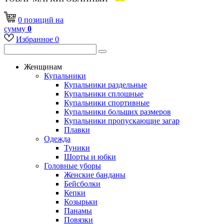
0
позиций
на
сумму
0
Избранное
0
Женщинам
Купальники
Купальники раздельные
Купальники сплошные
Купальники спортивные
Купальники больших размеров
Купальники пропускающие загар
Плавки
Одежда
Туники
Шорты и юбки
Головные уборы
Женские банданы
Бейсболки
Кепки
Козырьки
Панамы
Повязки