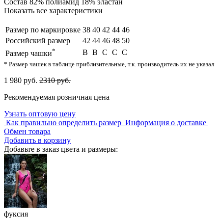
Состав
82% полиамид 18% эластан
Показать все характеристики
Размер по маркировке
38
40
42
44
46
Российский размер
42
44
46
48
50
*
B
B
C
C
C
Размер чашки
* Размер чашек в таблице приблизительные, т.к. производитель их не указал
1 980 руб.
2310 руб.
Рекомендуемая розничная цена
Узнать оптовую цену
Как правильно определить размер
Информация о доставке
Обмен товара
Добавить в корзину
Добавьте в заказ цвета и размеры:
фуксия