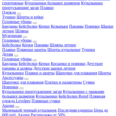
спортивные
Купальники больших размеров
Купальники
пропускающие загар
Плавки
Одежда
Туники
Шорты и юбки
Головные уборы
Банданы
Бейсболки
Кепки
Козырьки
Панамы
Повязки
Шапки
летние
Шляпы
Мужчинам
Головные уборы
Бейсболки
Кепки
Панамы
Шляпы летние
Плавки
Пляжные шорты
Шорты купальные
Туники
Детям
Головные уборы
Банданы
Бейсболки
Кепки
Косынки и повязки
Детсткие
панамы и шляпы
Детсткие шапки летние
Купальники
Плавки и шорты
Шапочки для плавания
Шорты
Аксессуары
Шапочки для плавания
Платки и палантины
Сумки
Новинки
Купальники пропускающие загар
Купальники с чашками
больших размеров
Купальники
Бейсболки Rered
Пляжная
одежда Levelpro
Пляжные сумки
Акции
Маленький черный купальник
Последняя единица
Цена до
600 руб.
Акции
Распродажа от 50%