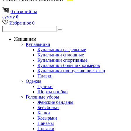
0
позиций
на
сумму
0
Избранное
0
Женщинам
Купальники
Купальники раздельные
Купальники сплошные
Купальники спортивные
Купальники больших размеров
Купальники пропускающие загар
Плавки
Одежда
Туники
Шорты и юбки
Головные уборы
Женские банданы
Бейсболки
Кепки
Козырьки
Панамы
Повязки