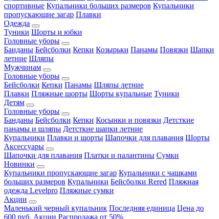
спортивные
Купальники больших размеров
Купальники
пропускающие загар
Плавки
Одежда
Туники
Шорты и юбки
Головные уборы
Банданы
Бейсболки
Кепки
Козырьки
Панамы
Повязки
Шапки
летние
Шляпы
Мужчинам
Головные уборы
Бейсболки
Кепки
Панамы
Шляпы летние
Плавки
Пляжные шорты
Шорты купальные
Туники
Детям
Головные уборы
Банданы
Бейсболки
Кепки
Косынки и повязки
Детсткие
панамы и шляпы
Детсткие шапки летние
Купальники
Плавки и шорты
Шапочки для плавания
Шорты
Аксессуары
Шапочки для плавания
Платки и палантины
Сумки
Новинки
Купальники пропускающие загар
Купальники с чашками
больших размеров
Купальники
Бейсболки Rered
Пляжная
одежда Levelpro
Пляжные сумки
Акции
Маленький черный купальник
Последняя единица
Цена до
600 руб.
Акции
Распродажа от 50%