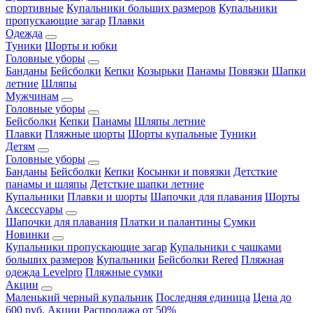
спортивные
Купальники больших размеров
Купальники
пропускающие загар
Плавки
Одежда
Туники
Шорты и юбки
Головные уборы
Банданы
Бейсболки
Кепки
Козырьки
Панамы
Повязки
Шапки
летние
Шляпы
Мужчинам
Головные уборы
Бейсболки
Кепки
Панамы
Шляпы летние
Плавки
Пляжные шорты
Шорты купальные
Туники
Детям
Головные уборы
Банданы
Бейсболки
Кепки
Косынки и повязки
Детсткие
панамы и шляпы
Детсткие шапки летние
Купальники
Плавки и шорты
Шапочки для плавания
Шорты
Аксессуары
Шапочки для плавания
Платки и палантины
Сумки
Новинки
Купальники пропускающие загар
Купальники с чашками
больших размеров
Купальники
Бейсболки Rered
Пляжная
одежда Levelpro
Пляжные сумки
Акции
Маленький черный купальник
Последняя единица
Цена до
600 руб.
Акции
Распродажа от 50%