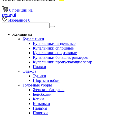
0
позиций
на
сумму
0
Избранное
0
Женщинам
Купальники
Купальники раздельные
Купальники сплошные
Купальники спортивные
Купальники больших размеров
Купальники пропускающие загар
Плавки
Одежда
Туники
Шорты и юбки
Головные уборы
Женские банданы
Бейсболки
Кепки
Козырьки
Панамы
Повязки