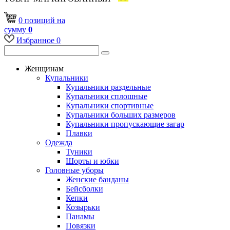
0
позиций
на
сумму
0
Избранное
0
Женщинам
Купальники
Купальники раздельные
Купальники сплошные
Купальники спортивные
Купальники больших размеров
Купальники пропускающие загар
Плавки
Одежда
Туники
Шорты и юбки
Головные уборы
Женские банданы
Бейсболки
Кепки
Козырьки
Панамы
Повязки