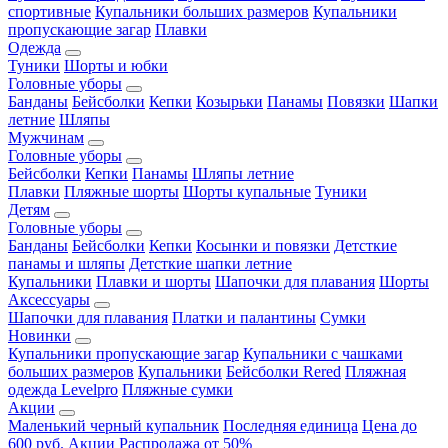
спортивные
Купальники больших размеров
Купальники
пропускающие загар
Плавки
Одежда
Туники
Шорты и юбки
Головные уборы
Банданы
Бейсболки
Кепки
Козырьки
Панамы
Повязки
Шапки
летние
Шляпы
Мужчинам
Головные уборы
Бейсболки
Кепки
Панамы
Шляпы летние
Плавки
Пляжные шорты
Шорты купальные
Туники
Детям
Головные уборы
Банданы
Бейсболки
Кепки
Косынки и повязки
Детсткие
панамы и шляпы
Детсткие шапки летние
Купальники
Плавки и шорты
Шапочки для плавания
Шорты
Аксессуары
Шапочки для плавания
Платки и палантины
Сумки
Новинки
Купальники пропускающие загар
Купальники с чашками
больших размеров
Купальники
Бейсболки Rered
Пляжная
одежда Levelpro
Пляжные сумки
Акции
Маленький черный купальник
Последняя единица
Цена до
600 руб.
Акции
Распродажа от 50%