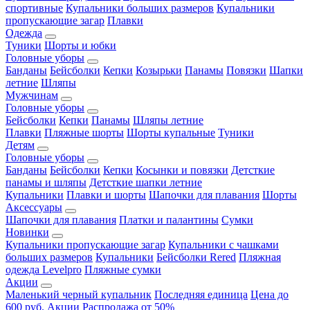
спортивные
Купальники больших размеров
Купальники
пропускающие загар
Плавки
Одежда
Туники
Шорты и юбки
Головные уборы
Банданы
Бейсболки
Кепки
Козырьки
Панамы
Повязки
Шапки
летние
Шляпы
Мужчинам
Головные уборы
Бейсболки
Кепки
Панамы
Шляпы летние
Плавки
Пляжные шорты
Шорты купальные
Туники
Детям
Головные уборы
Банданы
Бейсболки
Кепки
Косынки и повязки
Детсткие
панамы и шляпы
Детсткие шапки летние
Купальники
Плавки и шорты
Шапочки для плавания
Шорты
Аксессуары
Шапочки для плавания
Платки и палантины
Сумки
Новинки
Купальники пропускающие загар
Купальники с чашками
больших размеров
Купальники
Бейсболки Rered
Пляжная
одежда Levelpro
Пляжные сумки
Акции
Маленький черный купальник
Последняя единица
Цена до
600 руб.
Акции
Распродажа от 50%