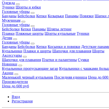
Одежда
Туники
Шорты и юбки
Головные уборы
Банданы
Бейсболки
Кепки
Козырьки
Панамы
Повязки
Шапки л
Мужчинам
Головные уборы
Бейсболки
Кепки
Панамы
Шляпы летние
Плавки
Пляжные шорты
Шорты купальные
Туники
Детям
Головные уборы
Банданы
Бейсболки
Кепки
Косынки и повязки
Детсткие панам
Купальники
Плавки и шорты
Шапочки для плавания
Шорты
Аксессуары
Шапочки для плавания
Платки и палантины
Сумки
Новинки
Купальники пропускающие загар
Купальники с чашками больш
Акции
Маленький черный купальник
Последняя единица
Цена до 600
Производители
Цена до 600 руб
Вход
Регистрация