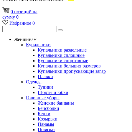
0
позиций
на
сумму
0
Избранное
0
Женщинам
Купальники
Купальники раздельные
Купальники сплошные
Купальники спортивные
Купальники больших размеров
Купальники пропускающие загар
Плавки
Одежда
Туники
Шорты и юбки
Головные уборы
Женские банданы
Бейсболки
Кепки
Козырьки
Панамы
Повязки