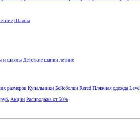
етние
Шляпы
ы и шляпы
Детсткие шапки летние
их размеров
Купальники
Бейсболки Rered
Пляжная одежда Leve
 руб.
Акции
Распродажа от 50%