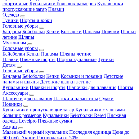
спортивные
Купальники больших размеров
Купальники
пропускающие загар
Плавки
Одежда
Туники
Шорты и юбки
Головные уборы
Банданы
Бейсболки
Кепки
Козырьки
Панамы
Повязки
Шапки
летние
Шляпы
Мужчинам
Головные уборы
Бейсболки
Кепки
Панамы
Шляпы летние
Плавки
Пляжные шорты
Шорты купальные
Туники
Детям
Головные уборы
Банданы
Бейсболки
Кепки
Косынки и повязки
Детсткие
панамы и шляпы
Детсткие шапки летние
Купальники
Плавки и шорты
Шапочки для плавания
Шорты
Аксессуары
Шапочки для плавания
Платки и палантины
Сумки
Новинки
Купальники пропускающие загар
Купальники с чашками
больших размеров
Купальники
Бейсболки Rered
Пляжная
одежда Levelpro
Пляжные сумки
Акции
Маленький черный купальник
Последняя единица
Цена до
600 руб.
Акции
Распродажа от 50%