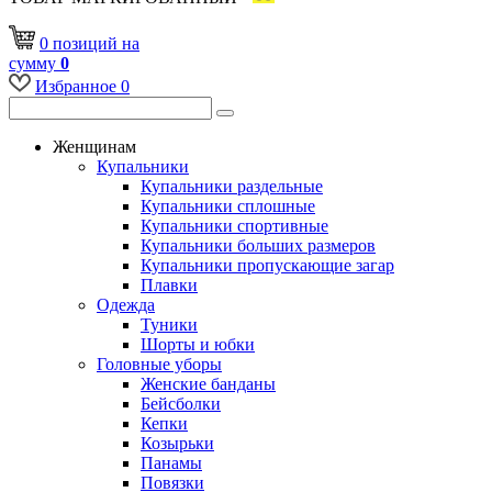
0
позиций
на
сумму
0
Избранное
0
Женщинам
Купальники
Купальники раздельные
Купальники сплошные
Купальники спортивные
Купальники больших размеров
Купальники пропускающие загар
Плавки
Одежда
Туники
Шорты и юбки
Головные уборы
Женские банданы
Бейсболки
Кепки
Козырьки
Панамы
Повязки