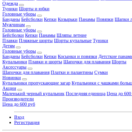
Одежда
Туники
Шорты и юбки
Головные уборы
Банданы
Бейсболки
Кепки
Козырьки
Панамы
Повязки
Шапки л
Мужчинам
Головные уборы
Бейсболки
Кепки
Панамы
Шляпы летние
Плавки
Пляжные шорты
Шорты купальные
Туники
Детям
Головные уборы
Банданы
Бейсболки
Кепки
Косынки и повязки
Детсткие панам
Купальники
Плавки и шорты
Шапочки для плавания
Шорты
Аксессуары
Шапочки для плавания
Платки и палантины
Сумки
Новинки
Купальники пропускающие загар
Купальники с чашками больш
Акции
Маленький черный купальник
Последняя единица
Цена до 600
Производители
Цена до 600 руб
Вход
Регистрация