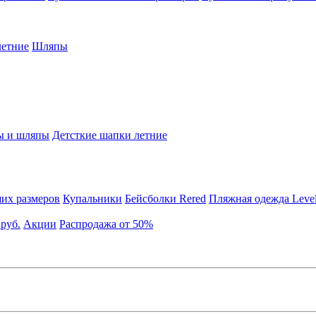
етние
Шляпы
ы и шляпы
Детсткие шапки летние
их размеров
Купальники
Бейсболки Rered
Пляжная одежда Leve
 руб.
Акции
Распродажа от 50%