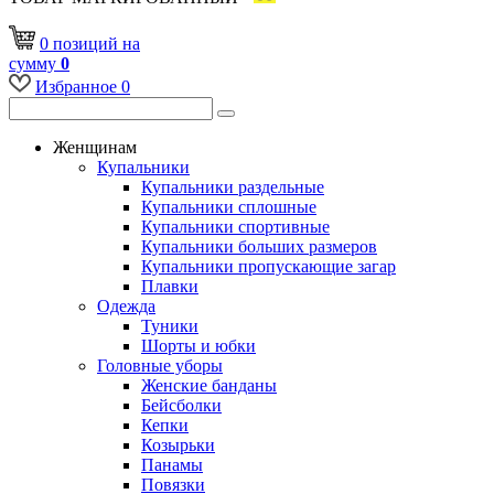
0
позиций
на
сумму
0
Избранное
0
Женщинам
Купальники
Купальники раздельные
Купальники сплошные
Купальники спортивные
Купальники больших размеров
Купальники пропускающие загар
Плавки
Одежда
Туники
Шорты и юбки
Головные уборы
Женские банданы
Бейсболки
Кепки
Козырьки
Панамы
Повязки