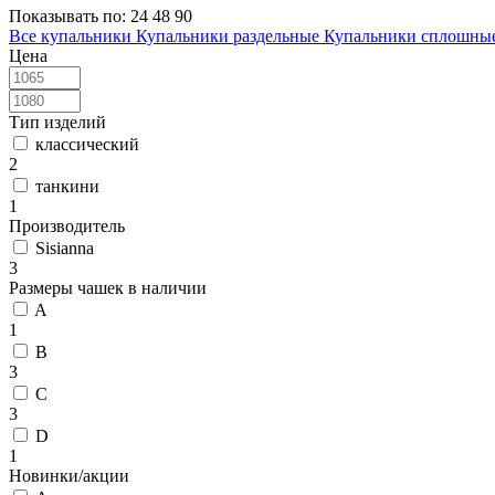
Показывать по:
24
48
90
Все купальники
Купальники раздельные
Купальники сплошны
Цена
Тип изделий
классический
2
танкини
1
Производитель
Sisianna
3
Размеры чашек в наличии
A
1
B
3
C
3
D
1
Новинки/акции