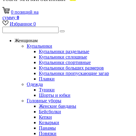
0
позиций
на
сумму
0
Избранное
0
Женщинам
Купальники
Купальники раздельные
Купальники сплошные
Купальники спортивные
Купальники больших размеров
Купальники пропускающие загар
Плавки
Одежда
Туники
Шорты и юбки
Головные уборы
Женские банданы
Бейсболки
Кепки
Козырьки
Панамы
Повязки