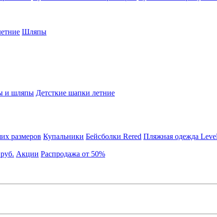
етние
Шляпы
ы и шляпы
Детсткие шапки летние
их размеров
Купальники
Бейсболки Rered
Пляжная одежда Leve
 руб.
Акции
Распродажа от 50%