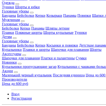
Одежда
Туники
Шорты и юбки
Головные уборы
Банданы
Бейсболки
Кепки
Козырьки
Панамы
Повязки
Шапки л
Мужчинам
Головные уборы
Бейсболки
Кепки
Панамы
Шляпы летние
Плавки
Пляжные шорты
Шорты купальные
Туники
Детям
Головные уборы
Банданы
Бейсболки
Кепки
Косынки и повязки
Детсткие панам
Купальники
Плавки и шорты
Шапочки для плавания
Шорты
Аксессуары
Шапочки для плавания
Платки и палантины
Сумки
Новинки
Купальники пропускающие загар
Купальники с чашками больш
Акции
Маленький черный купальник
Последняя единица
Цена до 600
Производители
Цена до 600 руб
Вход
Регистрация